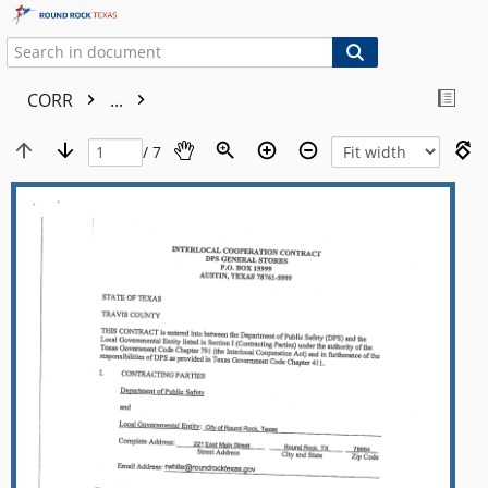
CORR
...
/ 7