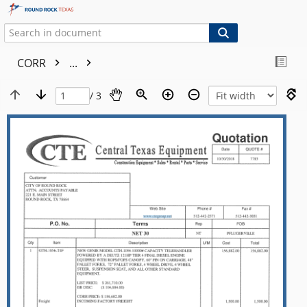
CORR
...
/ 3