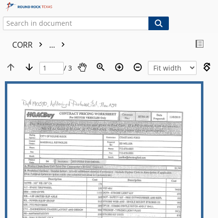
CORR
...
/ 3