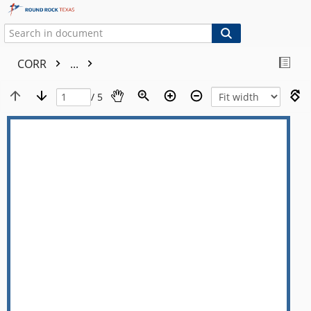
CORR
...
/ 5