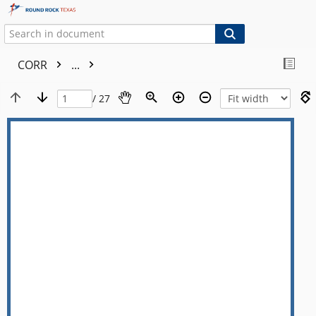
CORR
...
/ 27