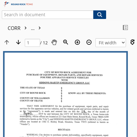
CORR
...
/ 12