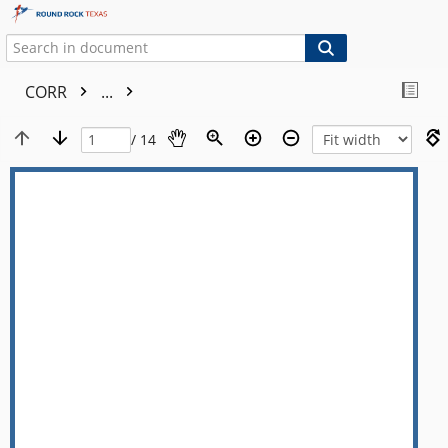
CORR
...
/ 14