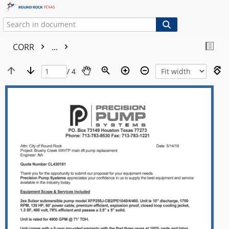
CORR
...
/ 4