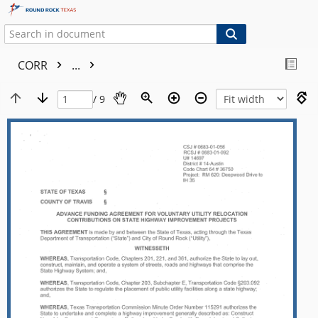
CORR
...
/ 9