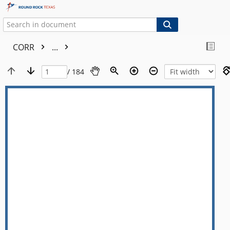
CORR
...
/ 184