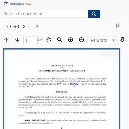
CORR
...
/ 4