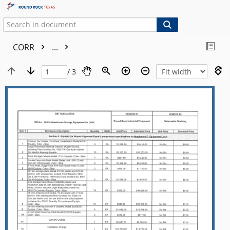
CORR
...
/ 3