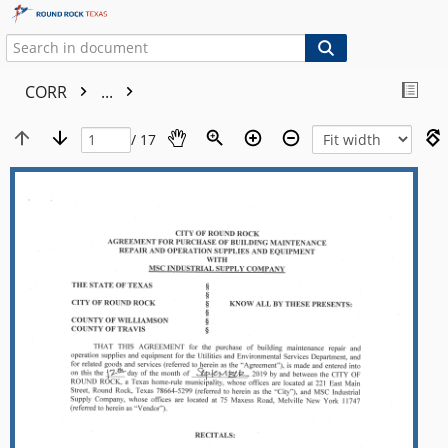
CORR
...
/ 17