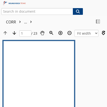
CORR
...
/ 23