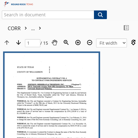
CORR
...
/ 15