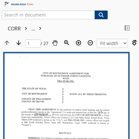
CORR
...
/ 27