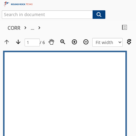
CORR
...
/ 6