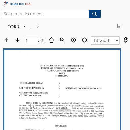
CORR
...
/ 21