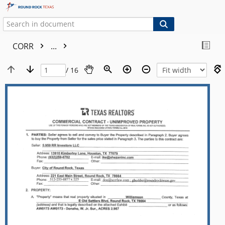
CORR
...
/ 16