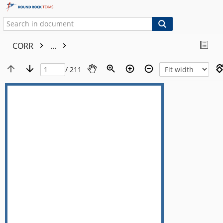
CORR
...
/ 211