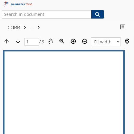
CORR
...
/ 9