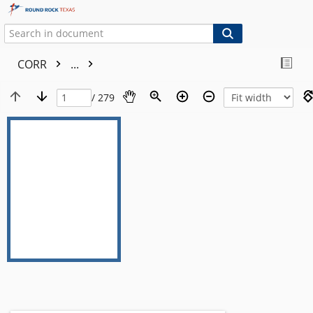
CORR
...
/ 279