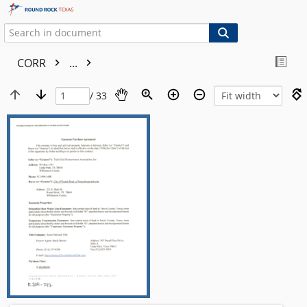
CORR
...
/ 33