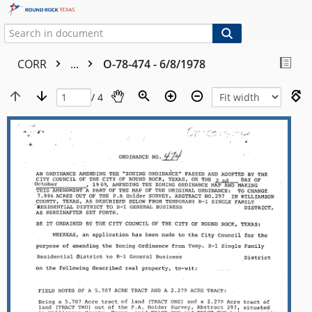
CORR
...
O-78-474 - 6/8/1978
/ 4