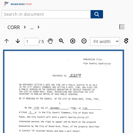
CORR
...
/ 5