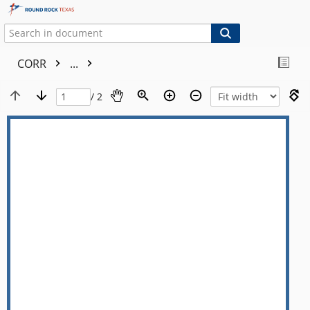
CORR
...
/ 2